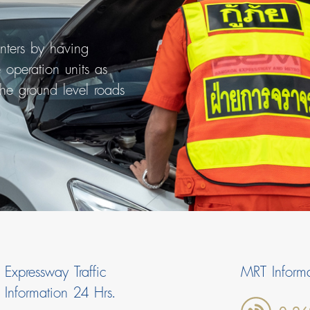
nters by having
 operation units as
the ground level roads
Expressway Traffic
MRT Informa
Information 24 Hrs.