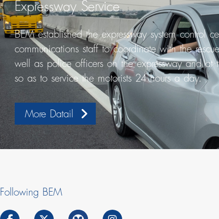
Expressway Service
BEM established the expressway system control ce
communications staff to coordinate with the rescue
well as police officers on the expressway and at 
so as to service the motorists 24 hours a day.
More Datail
Following BEM