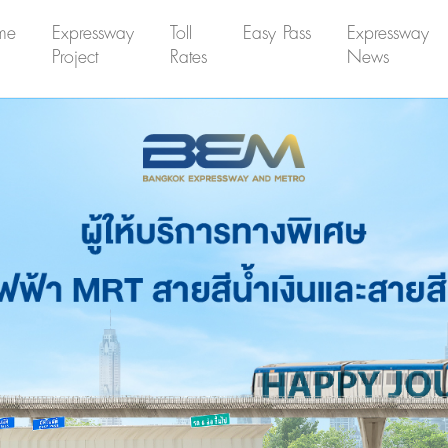
me
Expressway
Toll
Easy Pass
Expressway
Project
Rates
News