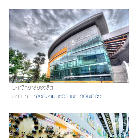
มหาวิทยาลัยรังสิต
สถานที่ :
ทางลงถนนติวานนท์-ดอนเมือง