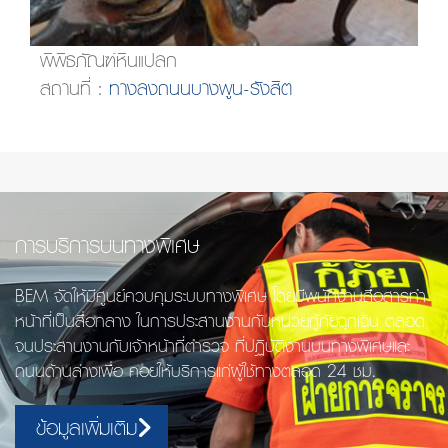
พิพิธภัณฑ์หินแปลก
สถานที่ :
ทางลงถนนบางพูน-รังสิต
การบริการบนทางพิเศษ
BEM จัดให้มีศูนย์ควบคุมระบบทางพิเศษ โดยมีพนักงานสื่อสารทำ
หน้าที่เป็นสื่อกลาง ในการประสานงานกับหน่วยกู้ภัยฉุกเฉิน ตลอด
จนประสานงานกับเจ้าหน้าที่ตำรวจ ที่ปฏิบัติงานบนทางพิเศษและ
ถนนด้านล่างเพื่อ คอยให้บริการแก่ผู้ใช้ทางตลอด 24 ชม.
ข้อมูลเพิ่มเติม