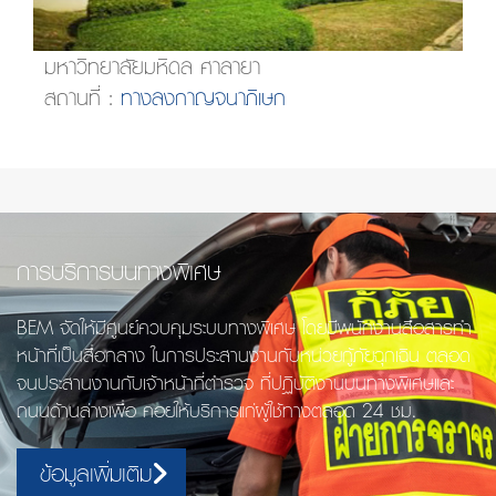
มหาวิทยาลัยมหิดล ศาลายา
สถานที่ :
ทางลงกาญจนาภิเษก
การบริการบนทางพิเศษ
BEM จัดให้มีศูนย์ควบคุมระบบทางพิเศษ โดยมีพนักงานสื่อสารทำ
หน้าที่เป็นสื่อกลาง ในการประสานงานกับหน่วยกู้ภัยฉุกเฉิน ตลอด
จนประสานงานกับเจ้าหน้าที่ตำรวจ ที่ปฏิบัติงานบนทางพิเศษและ
ถนนด้านล่างเพื่อ คอยให้บริการแก่ผู้ใช้ทางตลอด 24 ชม.
ข้อมูลเพิ่มเติม