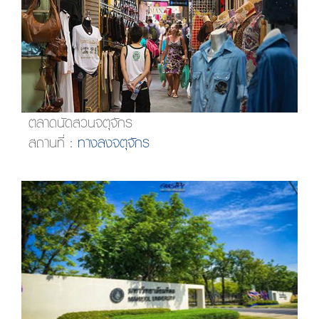
ตลาดนัดสวนจตุจักร
สถานที่ :
ทางลงจตุจักร