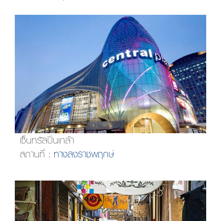
เซ็นทรัลปิ่นเกล้า
สถานที่ :
ทางลงราชพฤกษ์