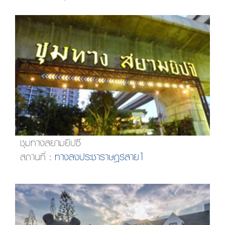
ชุมทางสยามยิปซี
สถานที่ :
ทางลงประชาราษฎร์สาย1