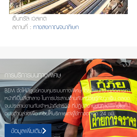
เซ็นทรัล เวสเกต
สถานที่ :
ทางลงกาญจนาภิเษก
การบริการบนทางพิเศษ
BEM จัดให้มีศูนย์ควบคุมระบบทางพิเศษ โดยมีพนักงานสื่อสารทำ
หน้าที่เป็นสื่อกลาง ในการประสานงานกับหน่วยกู้ภัยฉุกเฉิน ตลอด
จนประสานงานกับเจ้าหน้าที่ตำรวจ ที่ปฏิบัติงานบนทางพิเศษและ
ถนนด้านล่างเพื่อ คอยให้บริการแก่ผู้ใช้ทางตลอด 24 ชม.
ข้อมูลเพิ่มเติม