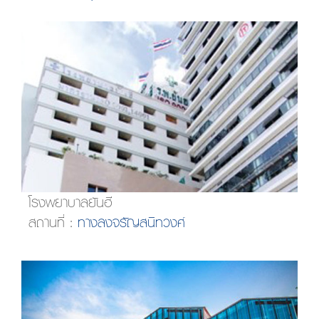
โรงพยาบาลยันฮี
สถานที่ :
ทางลงจรัญสนิทวงศ์