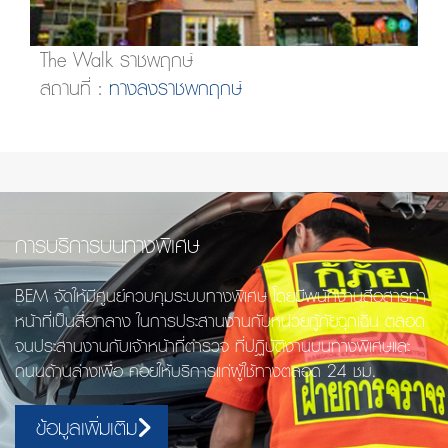
The Walk ราชพฤกษ์
สถานที่ :
ทางลงราชพกฤกษ์
การบริการบนทางพิเศษ
BEM จัดให้มีศูนย์ควบคุมระบบทางพิเศษ โดยมีพนักงานสื่อสารทำ
หน้าที่เป็นสื่อกลาง ในการประสานงานกับหน่วยกู้ภัยฉุกเฉิน ตลอด
จนประสานงานกับเจ้าหน้าที่ตำรวจ ที่ปฏิบัติงานบนทางพิเศษและ
ถนนด้านล่างเพื่อ คอยให้บริการแก่ผู้ใช้ทางตลอด 24 ชม.
ข้อมูลเพิ่มเติม